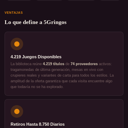
VENTAJAS
Lo que define a 5Gringos
4.219 Juegos Disponibles
La biblioteca reúne
4.219 títulos
de
74 proveedores
activos:
tragamonedas de última generación, mesas en vivo con
crupieres reales y variantes de carta para todos los estilos. La
amplitud de la oferta garantiza que cada visita encuentre algo
que todavía no se ha explorado.
Retiros Hasta 8.750 Diarios