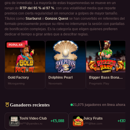
gira de inmediato. La mayoría de estas tragamonedas se mueve en un
rango de
RTP del 95 % al 97 %
, con una volatilidad media que reparte
premios con cierta regularidad sin renunciar a golpes de mayor tamaño.
Títulos como
Starburst
o
Gonzos Quest
se han convertido en referentes del
formato precisamente porque su ritmo no interrumpe la sesión con pantallas
de bonificación complejas. Es la categoría que eligen quienes prefieren
dedicar el tiempo a girar antes que a descifrar reglas.
POPULAR
Gold Factory
Dolphins Pearl
Bigger Bass Bonanza
Microgaming
Novomatic
Pragmatic Play
Ganadores recientes
21,075 jugadores en linea ahora
Toshi Video Club
Juicy Fruits
+€5,088
+€872
fm***@yandex.ru
o***@live.com