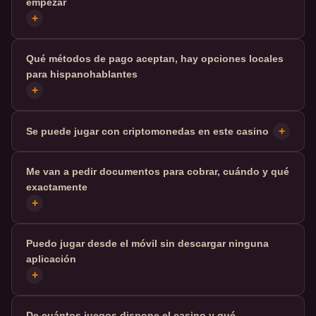
empezar
+
Qué métodos de pago aceptan, hay opciones locales
para hispanohablantes
+
+
Se puede jugar con criptomonedas en este casino
Me van a pedir documentos para cobrar, cuándo y qué
exactamente
+
Puedo jugar desde el móvil sin descargar ninguna
aplicación
+
De cuántos juegos dispone el casino y qué