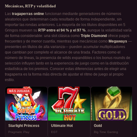
Mecánicas, RTP y volatilidad
Las
tragaperras online
funcionan mediante generadores de números
aleatorios que determinan cada resultado de forma independiente, sin
importar las rondas anteriores. La mayoría de los títulos disponibles en 5
Gringos mueven su
RTP entre el 94 % y el 97 %
, aunque la volatilidad varía
de forma considerable: una slot clásica como
Triple Diamond
ofrece pagos
frecuentes y de menor cuantía, mientras que mecánicas como
Megaways
—
presentes en títulos de alta varianza— pueden acumular multiplicadores
que cambian por completo el alcance de una tirada. Factores como el
número de líneas, la presencia de wilds expandibles o los bonus rounds de
selección influyen tanto en la experiencia de juego como en la distribución
estadística de los premios. Conocer estas diferencias antes de elegir una
tragaperra es la forma más directa de ajustar el ritmo de juego al propio
estilo.
MÁS JUGADA
Starlight Princess
Ultimate Hot
Gold
Pragmatic Play
EGT
Big Time Gaming