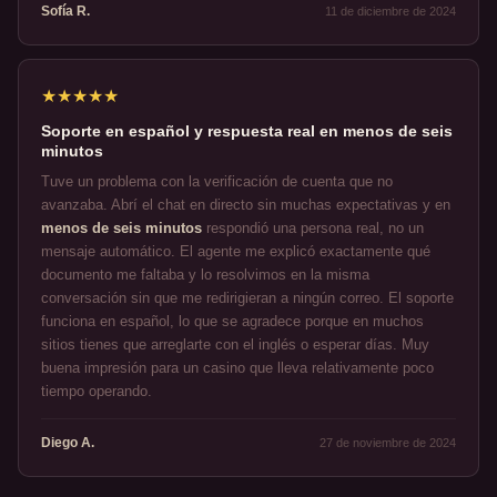
Sofía R.
11 de diciembre de 2024
★★★★★
Soporte en español y respuesta real en menos de seis
minutos
Tuve un problema con la verificación de cuenta que no
avanzaba. Abrí el chat en directo sin muchas expectativas y en
menos de seis minutos
respondió una persona real, no un
mensaje automático. El agente me explicó exactamente qué
documento me faltaba y lo resolvimos en la misma
conversación sin que me redirigieran a ningún correo. El soporte
funciona en español, lo que se agradece porque en muchos
sitios tienes que arreglarte con el inglés o esperar días. Muy
buena impresión para un casino que lleva relativamente poco
tiempo operando.
Diego A.
27 de noviembre de 2024