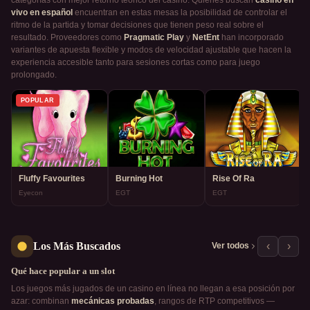
categorías con mejor retorno teórico del casino. Quienes buscan
casino en
vivo en español
encuentran en estas mesas la posibilidad de controlar el
ritmo de la partida y tomar decisiones que tienen peso real sobre el
resultado. Proveedores como
Pragmatic Play
y
NetEnt
han incorporado
variantes de apuesta flexible y modos de velocidad ajustable que hacen la
experiencia accesible tanto para sesiones cortas como para juego
prolongado.
POPULAR
Fluffy Favourites
Burning Hot
Rise Of Ra
Eyecon
EGT
EGT
Los Más Buscados
‹
›
Ver todos
Qué hace popular a un slot
Los juegos más jugados de un casino en línea no llegan a esa posición por
azar: combinan
mecánicas probadas
, rangos de RTP competitivos —