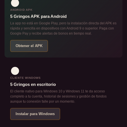
ANDROID APK
5 Gringos APK para Android
La app no está en Google Play, pero la instalación directa del APK es
rápida y sencilla en dispositivos con Android 9 o superior. Paga con
Google Pay y recibe alertas de bonos en tiempo real.
Obtener el APK
CLIENTE WINDOWS
5 Gringos en escritorio
El cliente nativo para Windows 10 y Windows 11 te da acceso
completo a tu cuenta, historial de sesiones y gestión de fondos
aunque tu conexión falle por un momento.
Instalar para Windows