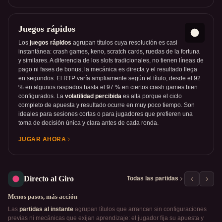
Juegos rápidos
Los
juegos rápidos
agrupan títulos cuya resolución es casi
instantánea: crash games, keno, scratch cards, ruedas de la fortuna
y similares. A diferencia de los slots tradicionales, no tienen líneas de
pago ni fases de bonus; la mecánica es directa y el resultado llega
en segundos. El RTP varía ampliamente según el título, desde el 92
% en algunos raspados hasta el 97 % en ciertos crash games bien
configurados. La
volatilidad percibida
es alta porque el ciclo
completo de apuesta y resultado ocurre en muy poco tiempo. Son
ideales para sesiones cortas o para jugadores que prefieren una
toma de decisión única y clara antes de cada ronda.
JUGAR AHORA
Directo al Giro
‹
›
Todas las partidas
Menos pasos, más acción
Las
partidas al instante
agrupan títulos que arrancan sin configuraciones
previas ni mecánicas que exijan aprendizaje: el jugador fija su apuesta y