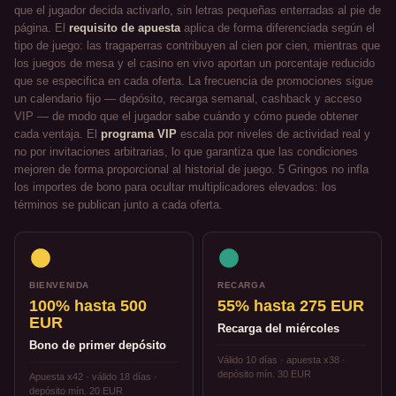
que el jugador decida activarlo, sin letras pequeñas enterradas al pie de
página. El
requisito de apuesta
aplica de forma diferenciada según el
tipo de juego: las tragaperras contribuyen al cien por cien, mientras que
los juegos de mesa y el casino en vivo aportan un porcentaje reducido
que se especifica en cada oferta. La frecuencia de promociones sigue
un calendario fijo — depósito, recarga semanal, cashback y acceso
VIP — de modo que el jugador sabe cuándo y cómo puede obtener
cada ventaja. El
programa VIP
escala por niveles de actividad real y
no por invitaciones arbitrarias, lo que garantiza que las condiciones
mejoren de forma proporcional al historial de juego. 5 Gringos no infla
los importes de bono para ocultar multiplicadores elevados: los
términos se publican junto a cada oferta.
BIENVENIDA
RECARGA
100% hasta 500
55% hasta 275 EUR
EUR
Recarga del miércoles
Bono de primer depósito
Válido 10 días · apuesta x38 ·
depósito mín. 30 EUR
Apuesta x42 · válido 18 días ·
depósito mín. 20 EUR