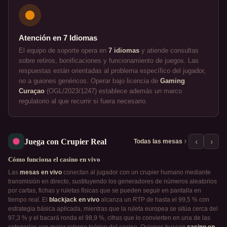
Atención en 7 Idiomas
El equipo de soporte opera en
7 idiomas
y atiende consultas
sobre retiros, bonificaciones y funcionamiento de juegos. Las
respuestas están orientadas al problema específico del jugador,
no a guiones genéricos. Operar bajo licencia de
Gaming
Curaçao
(OGL/2023/1247) establece además un marco
regulatorio al que recurrir si fuera necesario.
Juega con Crupier Real
‹
›
Todas las mesas
Cómo funciona el casino en vivo
Las
mesas en vivo
conectan al jugador con un crupier humano mediante
transmisión en directo, sustituyendo los generadores de números aleatorios
por cartas, fichas y ruletas físicas que se pueden seguir en pantalla en
tiempo real. El
blackjack en vivo
alcanza un RTP de hasta el 99,5 % con
estrategia básica aplicada, mientras que la ruleta europea se sitúa cerca del
97,3 % y el bacará ronda el 98,9 %, cifras que lo convierten en una de las