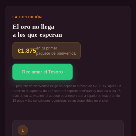
LA EXPEDICIÓN
El oro no llega
a los que esperan
en tu primer
€1.875
paquete de bienvenida
Reclamar el Tesoro
El paquete de bienvenida exige un depósito mínimo de €20 EUR, aplica un
requisito de apuesta de x42 sobre el importe bonificado y caduca a los 18
días de su activación; el acceso está reservado a jugadores mayores de
18 años y las condiciones completas están disponibles en el sitio.
1